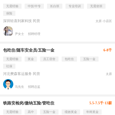
无需经验
中技/中专
长白班
专业培训
无需坐班
保险
深圳轻喜到家科技 民营
太原·小店区
尹女士
招聘经理
包吃住/随车安全员/五险一金
6-8千
无需经验
奖金
员工宿舍
包吃住
五险一金
社保
河北樊森客运服务 民营
太原
马先生
招聘总监
铁路安检岗/缴纳五险/管吃住
5.5-7.5千·13薪
无需经验
高中
五险一金
绩效奖金
年终奖金