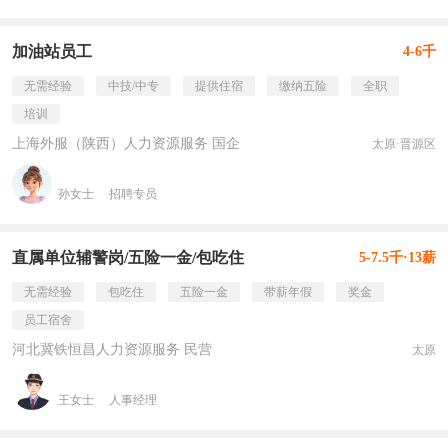
加油站员工
4-6千
无需经验
中技/中专
提供住宿
缴纳五险
全职
培训
上海外服（陕西）人力资源服务 国企
太原·晋源区
孙女士
招聘专员
直属单位辅警岗/五险一金/包吃住
5-7.5千·13薪
无需经验
包吃住
五险一金
带薪年假
奖金
员工宿舍
河北冀铁恒昌人力资源服务 民营
太原
王女士
人事经理