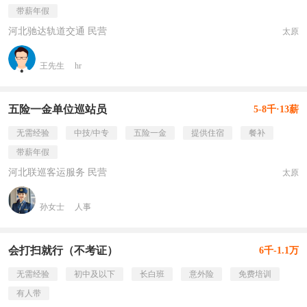
带薪年假
河北驰达轨道交通 民营
太原
王先生
hr
五险一金单位巡站员
5-8千·13薪
无需经验
中技/中专
五险一金
提供住宿
餐补
带薪年假
河北联巡客运服务 民营
太原
孙女士
人事
会打扫就行（不考证）
6千-1.1万
无需经验
初中及以下
长白班
意外险
免费培训
有人带