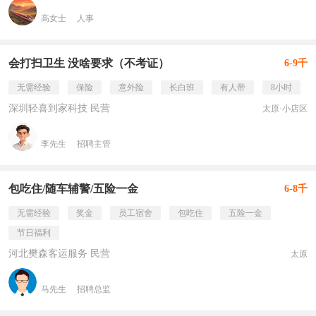
高女士
人事
会打扫卫生 没啥要求（不考证）
6-9千
无需经验
保险
意外险
长白班
有人带
8小时
深圳轻喜到家科技 民营
太原·小店区
李先生
招聘主管
包吃住/随车辅警/五险一金
6-8千
无需经验
奖金
员工宿舍
包吃住
五险一金
节日福利
河北樊森客运服务 民营
太原
马先生
招聘总监