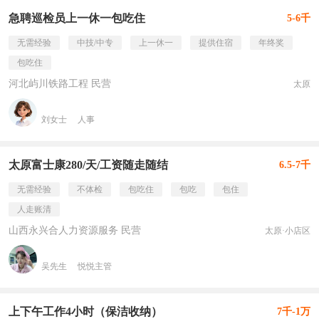
急聘巡检员上一休一包吃住
5-6千
无需经验
中技/中专
上一休一
提供住宿
年终奖
包吃住
河北屿川铁路工程 民营
太原
刘女士
人事
太原富士康280/天/工资随走随结
6.5-7千
无需经验
不体检
包吃住
包吃
包住
人走账清
山西永兴合人力资源服务 民营
太原·小店区
吴先生
悦悦主管
上下午工作4小时（保洁收纳）
7千-1万