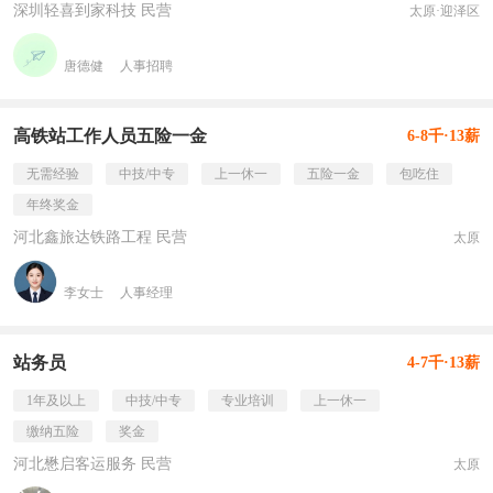
深圳轻喜到家科技 民营
太原·迎泽区
唐德健
人事招聘
高铁站工作人员五险一金
6-8千·13薪
无需经验
中技/中专
上一休一
五险一金
包吃住
年终奖金
河北鑫旅达铁路工程 民营
太原
李女士
人事经理
站务员
4-7千·13薪
1年及以上
中技/中专
专业培训
上一休一
缴纳五险
奖金
河北懋启客运服务 民营
太原