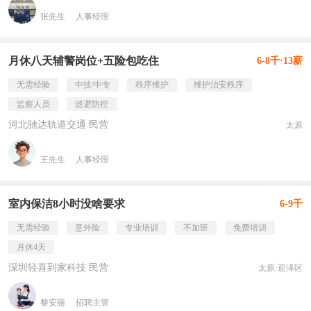
张先生
人事经理
月休八天辅警岗位+五险包吃住
6-8千·13薪
无需经验
中技/中专
秩序维护
维护治安秩序
监察人员
巡逻防控
河北驰达轨道交通 民营
太原
王先生
人事经理
室内保洁8小时没啥要求
6-9千
无需经验
意外险
专业培训
不加班
免费培训
月休4天
深圳轻喜到家科技 民营
太原·迎泽区
黎安丽
招聘主管