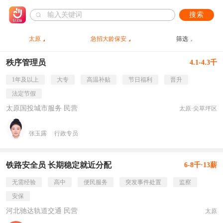
搜索
太原
急招大龄保安
筛选
秩序管理员
4.1-4.3千
1年及以上
大专
高温补贴
节日福利
晋升
法定节假
太原国投城市服务 民营
太原·尖草坪区
张玉露
行政专员
铁路安全员 长期稳定就近分配
6-8千·13薪
无需经验
高中
便民服务
突发事件处置
监察
安保
河北驰达轨道交通 民营
太原