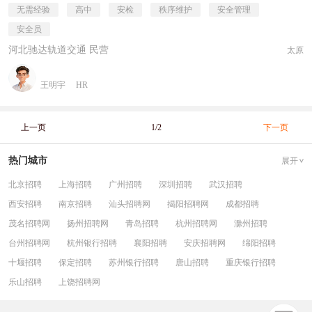
无需经验
高中
安检
秩序维护
安全管理
安全员
河北驰达轨道交通 民营
太原
王明宇
HR
上一页
1/2
下一页
热门城市
展开
北京招聘
上海招聘
广州招聘
深圳招聘
武汉招聘
西安招聘
南京招聘
汕头招聘网
揭阳招聘网
成都招聘
茂名招聘网
扬州招聘网
青岛招聘
杭州招聘网
滁州招聘
台州招聘网
杭州银行招聘
襄阳招聘
安庆招聘网
绵阳招聘
十堰招聘
保定招聘
苏州银行招聘
唐山招聘
重庆银行招聘
乐山招聘
上饶招聘网