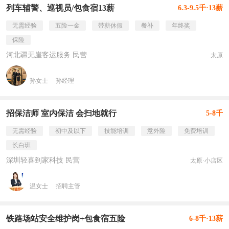
列车辅警、巡视员/包食宿13薪
6.3-9.5千·13薪
无需经验
五险一金
带薪休假
餐补
年终奖
保险
河北疆无崖客运服务 民营
太原
孙女士
孙经理
招保洁师 室内保洁 会扫地就行
5-8千
无需经验
初中及以下
技能培训
意外险
免费培训
长白班
深圳轻喜到家科技 民营
太原·小店区
温女士
招聘主管
铁路场站安全维护岗+包食宿五险
6-8千·13薪