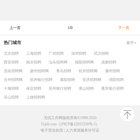
上一页
1/0
下一页
热门城市
展开
北京招聘
上海招聘
广州招聘
深圳招聘
武汉招聘
西安招聘
南京招聘
汕头招聘网
揭阳招聘网
成都招聘
茂名招聘网
扬州招聘网
青岛招聘
杭州招聘网
滁州招聘
台州招聘网
杭州银行招聘
襄阳招聘
安庆招聘网
绵阳招聘
十堰招聘
保定招聘
苏州银行招聘
唐山招聘
重庆银行招聘
乐山招聘
上饶招聘网
无忧工作网版权所有©1999-2026
51job.com（沪ICP备12015550号-5）
电子营业执照
|
人力资源服务许可证