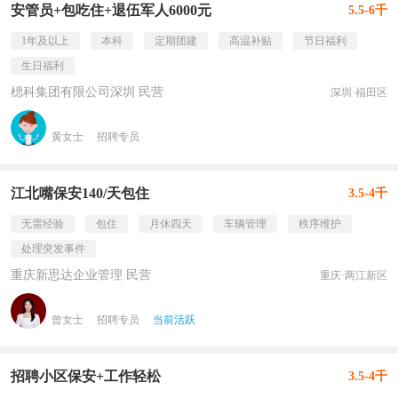
安管员+包吃住+退伍军人6000元
5.5-6千
1年及以上
本科
定期团建
高温补贴
节日福利
生日福利
楒科集团有限公司深圳 民营
深圳·福田区
黄女士
招聘专员
江北嘴保安140/天包住
3.5-4千
无需经验
包住
月休四天
车辆管理
秩序维护
处理突发事件
重庆新思达企业管理 民营
重庆·两江新区
曾女士
招聘专员
当前活跃
招聘小区保安+工作轻松
3.5-4千