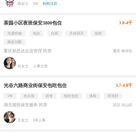
陈女士
HR
刚刚活跃
茶园小区夜班保安3800包住
3.8-4千
无需经验
包住
白班
月休四天
包吃
就近分配
重庆新思达企业管理 民营
重庆·南岸区
向女士
人事主管
光谷六路商业街保安包吃包住
3.7-4.8千
1年
长白班
宿舍
包吃包住
体检
环境好
湖北珑投保安服务 民营
武汉·洪山区
王女士
HR人事