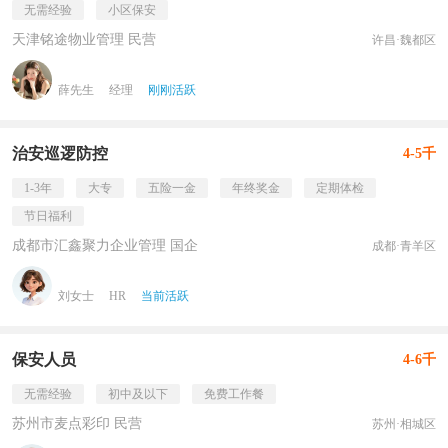
无需经验
小区保安
天津铭途物业管理 民营
许昌·魏都区
薛先生
经理
刚刚活跃
治安巡逻防控
4-5千
1-3年
大专
五险一金
年终奖金
定期体检
节日福利
成都市汇鑫聚力企业管理 国企
成都·青羊区
刘女士
HR
当前活跃
保安人员
4-6千
无需经验
初中及以下
免费工作餐
苏州市麦点彩印 民营
苏州·相城区