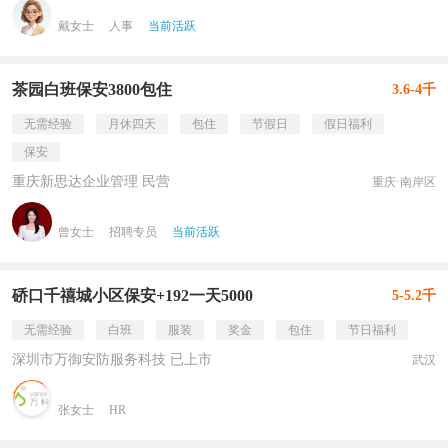
戴女士
人事
当前活跃
茶园白班保安3800包住
3.6-4千
无需经验
月休四天
包住
节假日
假日福利
保安
重庆新思达企业管理 民营
重庆·南岸区
曾女士
招聘专员
当前活跃
硚口千禧城小区保安+192一天5000
5-5.2千
无需经验
白班
服装
奖金
包住
节日福利
深圳市万御安防服务科技 已上市
武汉
张女士
HR