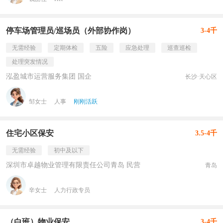
停车场管理员/巡场员（外部协作岗）
3-4千
无需经验
定期体检
五险
应急处理
巡查巡检
处理突发情况
泓盈城市运营服务集团 国企
长沙·天心区
邹女士
人事
刚刚活跃
住宅小区保安
3.5-4千
无需经验
初中及以下
深圳市卓越物业管理有限责任公司青岛 民营
青岛
辛女士
人力行政专员
（白班）物业保安
3-4千