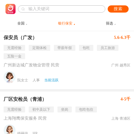
搜索
全国
银行保安
筛选
保安员（广发）
5.6-6.3千
无需经验
定期体检
带薪年假
包吃
员工旅游
五险一金
广州新达城广发物业管理 民营
广州·越秀区
阮女士
人事
当前活跃
厂区安检员（青浦）
4-5千
无需经验
初中及以下
坐岗
包吃包住
上海翔鹰保安服务 民营
上海·青浦区
钱丽佳
HR