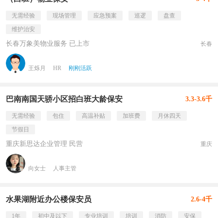
无需经验
现场管理
应急预案
巡逻
盘查
维护治安
长春万象美物业服务 已上市
长春
王烁月
HR
刚刚活跃
巴南南国天骄小区招白班大龄保安
3.3-3.6千
无需经验
包住
高温补贴
加班费
月休四天
节假日
重庆新思达企业管理 民营
重庆
向女士
人事主管
水果湖附近办公楼保安员
2.6-4千
1年
初中及以下
专业培训
培训
消防
安保