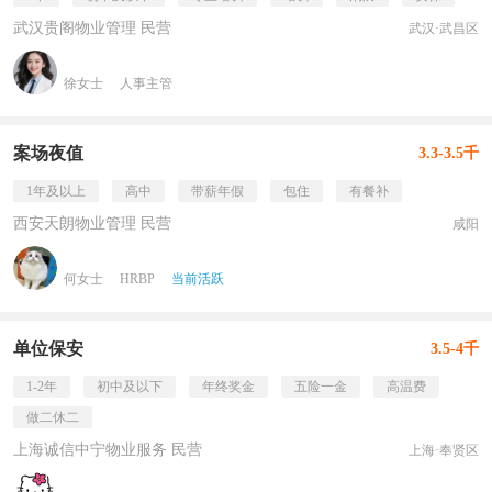
武汉贵阁物业管理 民营
武汉·武昌区
徐女士
人事主管
案场夜值
3.3-3.5千
1年及以上
高中
带薪年假
包住
有餐补
西安天朗物业管理 民营
咸阳
何女士
HRBP
当前活跃
单位保安
3.5-4千
1-2年
初中及以下
年终奖金
五险一金
高温费
做二休二
上海诚信中宁物业服务 民营
上海·奉贤区