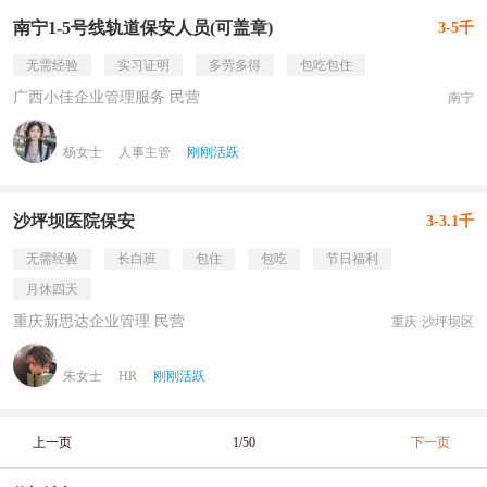
南宁1-5号线轨道保安人员(可盖章)
3-5千
无需经验
实习证明
多劳多得
包吃包住
广西小佳企业管理服务 民营
南宁
杨女士
人事主管
刚刚活跃
沙坪坝医院保安
3-3.1千
无需经验
长白班
包住
包吃
节日福利
月休四天
重庆新思达企业管理 民营
重庆·沙坪坝区
朱女士
HR
刚刚活跃
上一页
1/50
下一页