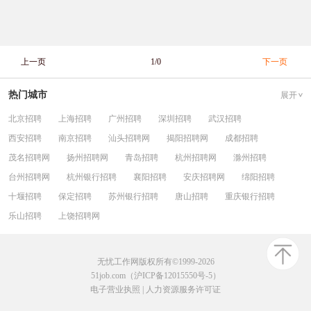
上一页
1/0
下一页
热门城市
展开
北京招聘
上海招聘
广州招聘
深圳招聘
武汉招聘
西安招聘
南京招聘
汕头招聘网
揭阳招聘网
成都招聘
茂名招聘网
扬州招聘网
青岛招聘
杭州招聘网
滁州招聘
台州招聘网
杭州银行招聘
襄阳招聘
安庆招聘网
绵阳招聘
十堰招聘
保定招聘
苏州银行招聘
唐山招聘
重庆银行招聘
乐山招聘
上饶招聘网
无忧工作网版权所有©1999-2026
51job.com（沪ICP备12015550号-5）
电子营业执照
|
人力资源服务许可证