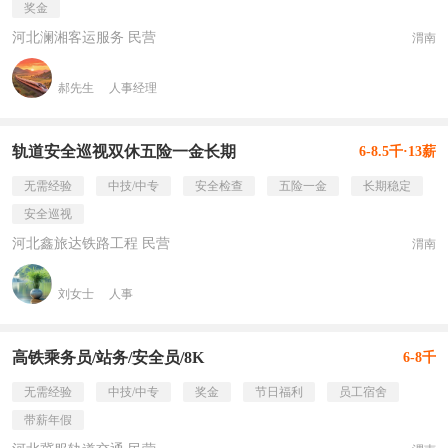
奖金
河北澜湘客运服务 民营
渭南
郝先生
人事经理
轨道安全巡视双休五险一金长期
6-8.5千·13薪
无需经验
中技/中专
安全检查
五险一金
长期稳定
安全巡视
河北鑫旅达铁路工程 民营
渭南
刘女士
人事
高铁乘务员/站务/安全员/8K
6-8千
无需经验
中技/中专
奖金
节日福利
员工宿舍
带薪年假