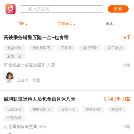
搜索
渭南
学校保安
筛选
高铁乘务辅警五险一金+包食宿
5-6千
无需经验
初中及以下
工作餐
缴纳五险
员工培训
五险一金
河北偕旅北通客运服务 民营
渭南
王晓玲
经理
诚聘轨道巡检人员包食宿月休八天
5.5-8.5千·13薪
无需经验
初中及以下
五险一金
交通补贴
包吃住
带薪年假
河北通旅轨道交通 民营
渭南