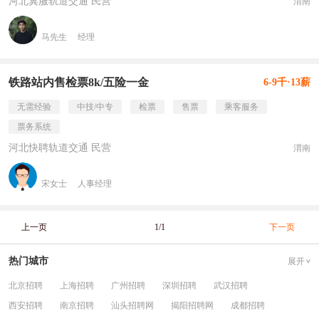
河北冀服轨道交通 民营
渭南
马先生
经理
铁路站内售检票8k/五险一金
6-9千·13薪
无需经验
中技/中专
检票
售票
乘客服务
票务系统
河北快聘轨道交通 民营
渭南
宋女士
人事经理
上一页
1/1
下一页
热门城市
展开
北京招聘
上海招聘
广州招聘
深圳招聘
武汉招聘
西安招聘
南京招聘
汕头招聘网
揭阳招聘网
成都招聘