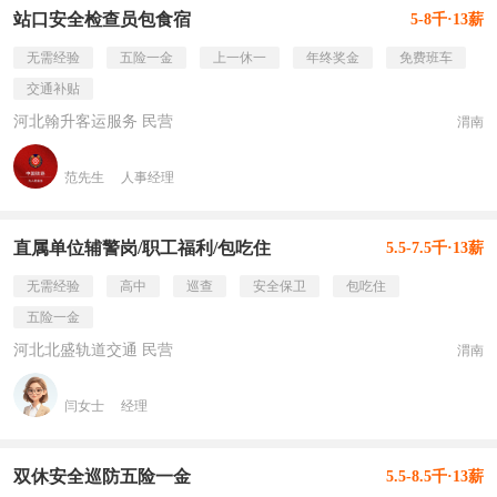
站口安全检查员包食宿
5-8千·13薪
无需经验
五险一金
上一休一
年终奖金
免费班车
交通补贴
河北翰升客运服务 民营
渭南
范先生
人事经理
直属单位辅警岗/职工福利/包吃住
5.5-7.5千·13薪
无需经验
高中
巡查
安全保卫
包吃住
五险一金
河北北盛轨道交通 民营
渭南
闫女士
经理
双休安全巡防五险一金
5.5-8.5千·13薪