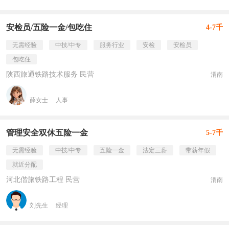
安检员/五险一金/包吃住
4-7千
无需经验
中技/中专
服务行业
安检
安检员
包吃住
陕西旅通铁路技术服务 民营
渭南
薛女士
人事
管理安全双休五险一金
5-7千
无需经验
中技/中专
五险一金
法定三薪
带薪年假
就近分配
河北偕旅铁路工程 民营
渭南
刘先生
经理