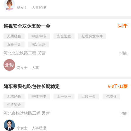
杨女士
人事经理
巡视安全双休五险一金
5-8千
无需经验
中技/中专
安全巡查
处理突发事件
五险一金
法定三薪
河北北骏铁路工程 民营
渭南
马女士
人事
随车乘警包吃包住长期稳定
6-8千·13薪
无需经验
中技/中专
上一休一
五险一金
包吃住
年终奖金
河北鑫旅达铁路工程 民营
渭南
李女士
人事经理