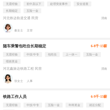
无需经验
初中及以下
处理突发事件
安全巡查
长期稳定
五险一金
河北铁达轨道交通 民营
渭南
秦女士
主管
随车乘警包吃住长期稳定
6-8千·13薪
无需经验
中技/中专
包吃住
上一休一
五险一金
绩效奖金
河北鑫旅达铁路工程 民营
渭南
张女士
人事
铁路工作人员
6-9千·13薪
无需经验
中技/中专
五险一金
年终奖金
就近分配