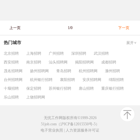
上一页
1/0
下一页
热门城市
展开
北京招聘
上海招聘
广州招聘
深圳招聘
武汉招聘
西安招聘
南京招聘
汕头招聘网
揭阳招聘网
成都招聘
茂名招聘网
扬州招聘网
青岛招聘
杭州招聘网
滁州招聘
台州招聘网
杭州银行招聘
襄阳招聘
安庆招聘网
绵阳招聘
十堰招聘
保定招聘
苏州银行招聘
唐山招聘
重庆银行招聘
乐山招聘
上饶招聘网
无忧工作网版权所有©1999-2026
51job.com（沪ICP备12015550号-5）
电子营业执照
|
人力资源服务许可证