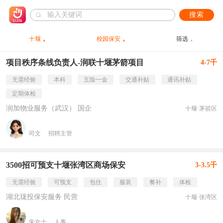
搜索
十堰
校园保安
筛选
项目秩序条线负责人-润联十堰茅箭项目
4-7千
无需经验
本科
五险一金
交通补贴
通讯补贴
定期体检
润加物业服务（武汉） 国企
十堰·茅箭区
司文
招聘主管
3500招可预支十堰张湾区商场保安
3-3.5千
无需经验
可预支
包住
服装
餐补
体检
湖北珑投保安服务 民营
十堰·张湾区
朱女士
人事