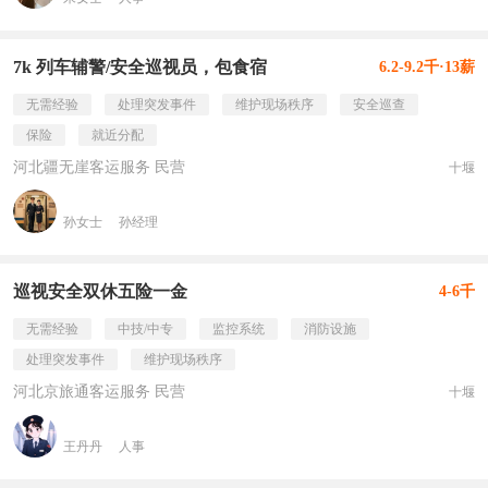
7k 列车辅警/安全巡视员，包食宿
6.2-9.2千·13薪
无需经验
处理突发事件
维护现场秩序
安全巡查
保险
就近分配
河北疆无崖客运服务 民营
十堰
孙女士
孙经理
巡视安全双休五险一金
4-6千
无需经验
中技/中专
监控系统
消防设施
处理突发事件
维护现场秩序
河北京旅通客运服务 民营
十堰
王丹丹
人事