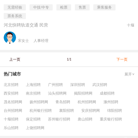
无需经验
中技/中专
检票
售票
乘客服务
票务系统
河北快聘轨道交通 民营
十堰
宋女士
人事经理
上一页
1/1
下一页
热门城市
展开
北京招聘
上海招聘
广州招聘
深圳招聘
武汉招聘
西安招聘
南京招聘
汕头招聘网
揭阳招聘网
成都招聘
茂名招聘网
扬州招聘网
青岛招聘
杭州招聘网
滁州招聘
台州招聘网
杭州银行招聘
襄阳招聘
安庆招聘网
绵阳招聘
十堰招聘
保定招聘
苏州银行招聘
唐山招聘
重庆银行招聘
乐山招聘
上饶招聘网