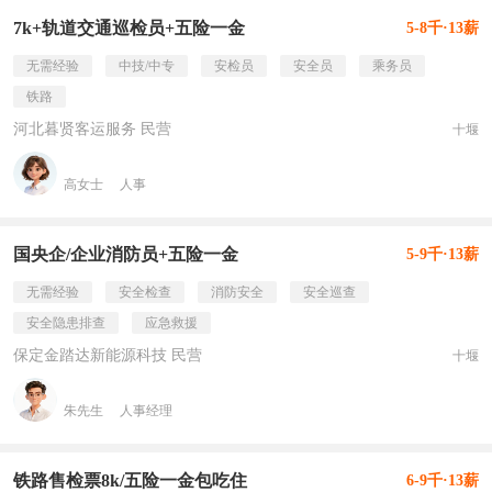
7k+轨道交通巡检员+五险一金
5-8千·13薪
无需经验
中技/中专
安检员
安全员
乘务员
铁路
河北暮贤客运服务 民营
十堰
高女士
人事
国央企/企业消防员+五险一金
5-9千·13薪
无需经验
安全检查
消防安全
安全巡查
安全隐患排查
应急救援
保定金踏达新能源科技 民营
十堰
朱先生
人事经理
铁路售检票8k/五险一金包吃住
6-9千·13薪