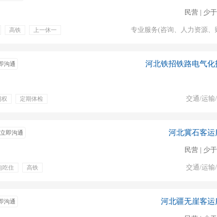
民营 | 少于
专业服务(咨询、人力资源、
高铁
上一休一
贴
绩效奖金
年假
包食宿
培训
河北铁招铁路电气化
即沟通
交通/运输
期权
定期体检
员
乘辅警
铁路
近分配
查票验票
河北冀石客运
立即沟通
民营 | 少于
交通/运输
包吃住
高铁
河北疆无崖客运
即沟通