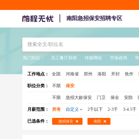
南阳急招保安招聘专区
热门职位：
员工餐厅厨师
传媒网站
市场咨询
工作地点：
全国
河南省
郑州
洛阳
开封
焦作
职位分类：
不限
保安
不限
急招大龄保安
门卫
保全
安防
女保安
银行保安
临时工保安
学校保安
月薪范围：
所有
自定义
2千以下
2-3千
3-4.5千
写字楼保安
已选条件：
急招保安
南阳