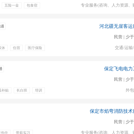
专业服务(咨询、人力资源、
五险一金
包食宿
险一金
双休
年假
节日福利
晋升空间
上一休一
河北疆无崖客运
沟通
民营 | 少于
交通/运输
双休
住宿
医疗保险
险
生育保险
保定飞电电力
通
民营 | 少于
外包
温补贴
长白班
培训
津贴
岗位津贴
保定市焰弯消防技术
民营 | 少于
专业服务(咨询、人力资源、
吃包住
带薪实习