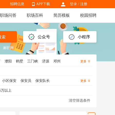
招聘信息
APP下载
登录
/
注册
职场问答
职场百科
简历模板
校园招聘
APP下载
公众号
小程序
搜索
兼职网
河
濮阳
鹤壁
三门峡
济源
邓州
更多
小区保安
保安员
保安队长
更多
幼儿园保安
酒店保安
工地保安
5万以上
清空筛选条件