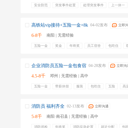
安全防范
突发事件处置
处理突发事件
上一休一
退休待遇
长期稳定
节假日三薪
职位晋升
五
绩效奖金
年终奖金
定期体检
餐饮补贴
带薪
交通补贴
弹性工作
培训
包吃包住
长期稳定
高铁站vip接待+五险一金+8k
04-02发布
立即
6-8千
南阳 | 无需经验
五险一金
奖金
年终奖
员工宿舍
包吃住
劳保用品
养老保险
工伤保险
过节费
失业保
维护现场秩序
处理突发情况
治安管理
服务支持
企业消防员五险一金包食宿
04-28发布
立即沟
4.5-8千
邓州 | 无需经验 | 高中
五险一金
带薪休假
服装
包吃住
五险
高
提供食宿
职务津贴
工龄工资
包食宿
食宿
消防员 福利齐全
02-13发布
立即沟通
5-8千
南阳·南召县 | 无需经验 | 高中
消防巡检
年终奖
消防应急处置
就近分配
包