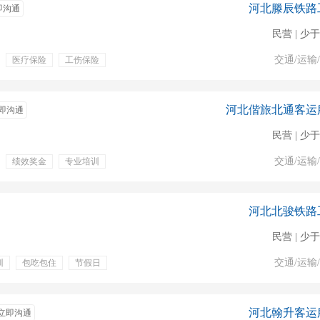
河北滕辰铁路
即沟通
民营 | 少于
交通/运输
医疗保险
工伤保险
培训
上几休几
河北偕旅北通客运
即沟通
民营 | 少于
交通/运输
绩效奖金
专业培训
休几
补助
包食宿
就近分配
退休待遇
河北北骏铁路
民营 | 少于
交通/运输
训
包吃包住
节假日
带薪年假
工龄工资
河北翰升客运
立即沟通