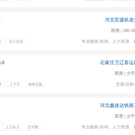
服装
通讯补贴
河北宏盛轨道
民营 | 500-1
专业服务(咨询、人力资源、
训
员工培训
补贴
节日福利
针对性探测
石家庄万辽客运
沟通
民营 | 少于
交通/运输
网
上下车
缴纳五险
培训
工伤保险
上几休几
河北鑫旅达铁路
民营 | 少于
专业服务(咨询、人力资源、
上几休几
过节费
遇
生育保险