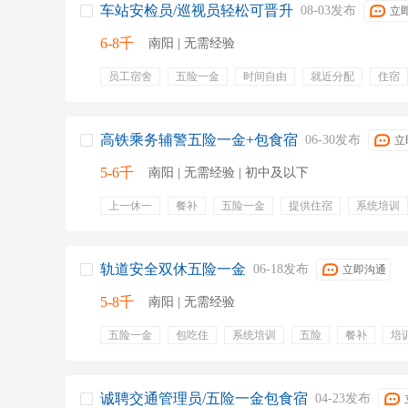
车站安检员/巡视员轻松可晋升
08-03发布
立
6-8千
南阳 | 无需经验
员工宿舍
五险一金
时间自由
就近分配
住宿
养老保险
失业保险
生育保险
晋升
补助
高铁乘务辅警五险一金+包食宿
06-30发布
立
5-6千
南阳 | 无需经验 | 初中及以下
上一休一
餐补
五险一金
提供住宿
系统培训
年终奖金
免费班车
定期体检
交通补贴
上几
培训
安全管理
晋升空间
准时发薪
节日福利
员工福利
工龄津贴
定期培训
岗位轻松
轨道安全双休五险一金
06-18发布
立即沟通
5-8千
南阳 | 无需经验
五险一金
包吃住
系统培训
五险
餐补
培
住宿
安全管理
应急预案
五险一金
法定三薪
提供食宿
上几休几
就近分配
双休
诚聘交通管理员/五险一金包食宿
04-23发布