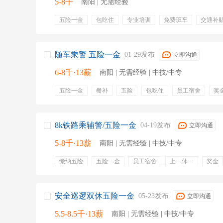
5-8千
南阳 | 无需经验
五险一金
包吃住
专业培训
免费班车
交通补
带薪年假
培训
住宿
食宿
节假日
做二休
宣传
安全管理
安全
安全检查
安全培训
随车乘警 五险一金
01-29发布
立即沟通
6-8千·13薪
南阳 | 无需经验 | 中技/中专
五险一金
餐补
五险
包吃住
员工宿舍
奖
缴纳五险
培训
住宿
就近安排
劳保用品
咨询服务
安全检查
治安管理
查票
验票
8k铁路乘辅警/五险一金
04-19发布
立即沟通
5-8千·13薪
南阳 | 无需经验 | 中技/中专
缴纳五险
五险一金
员工宿舍
上一休一
奖金
过节费
工伤保险
医疗保险
失业保险
劳保用
生育保险
五险一金
包食宿
安检员
乘务员
乘务辅警
列车员
带薪年假
双休
安全巡逻双休五险一金
05-23发布
立即沟通
5.5-8.5千·13薪
南阳 | 无需经验 | 中技/中专