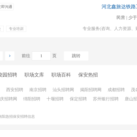
河北鑫旅达铁路
立即沟通
民营 | 少于
专业服务(咨询、人力资源、
金
专业培训
上几休几
补助
长期稳定
就近安置
前往
页
跳转
校园招聘
职场文库
职场百科
保安热招
西安招聘
南京招聘
汕头招聘网
揭阳招聘网
成都招聘
茂
庆招聘网
绵阳招聘
十堰招聘
保定招聘
苏州银行招聘
唐山
南阳急招保安招聘信息