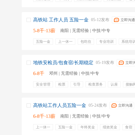
安保
年终奖金
五险
包吃
包住
五险一金
专业培训
晋升机制
食宿
提供食宿
培训
高铁站 工作人员 五险一金
05-12发布
立即沟通
5-8千·13薪
南阳 | 无需经验 | 中技/中专
五险一金
上一休一
包吃住
专业培训
系统培
绩效奖金
年终奖金
免费班车
交通补贴
餐饮
带薪年假
食宿
晋升空间
安检设备
宣传引导
地铁安检员/包食宿/长期稳定
05-19发布
立即
6-8千
邓州 | 无需经验 | 中技/中专
安全管理
检票
引导
检查票务
认座
接触
员工宿舍
五险一金
包吃住
补助
包食宿
医疗保险
养老保险
失业保险
生育保险
住宿
高铁站工作人员五险一金
05-24发布
立即沟通
6-8千·13薪
南阳 | 无需经验 | 中技/中专
上一休一
五险一金
年终奖金
绩效奖金
食宿
年终福利
工龄工资
包食宿
养老保险
退休待