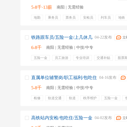
5-8千·13薪
南阳 | 无需经验
地勤
乘务员
票务员
安检员
列车员
地铁
包食宿
五险一金
系统培训
年终奖金
餐饮补
专业培训
通讯补贴
交通补贴
节日福利
带薪
岗位培训
晋升通道
工作稳定
铁路跟车员/五险一金/上几休几
04-22发布
立
6-8千
南阳 | 无需经验 | 中技/中专
五险一金
员工旅游
专业培训
交通补贴
股票
绩效奖金
餐饮补贴
通讯补贴
年终奖金
乘务
VIP接待
安检
年终奖
上一休一
售票
就
直属单位辅警岗/职工福利/包吃住
04-16发布
5-8千
南阳 | 无需经验 | 中技/中专
检修
轨道交通
轨道
秩序维护
五险一金
上几休几
就近分配
安检岗
包吃住
高铁站内安检/包吃住/五险一金
04-02发布
立