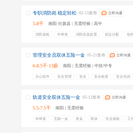
医疗保险
工伤保险
安检设备
宣传引导
针对
专职消防岗 稳定轻松
02-13发布
立即沟通
5-8千
南阳·社旗县 | 无需经验 | 高中
消防巡检
年终奖
消防应急处置
就近分配
包
安保
年终奖金
五险
包吃
包住
五险一金
专业培训
晋升机制
食宿
提供食宿
培训
管理安全员双休五险一金
05-21发布
立即沟通
6-8.5千·13薪
南阳 | 无需经验 | 中技/中专
办公软件
安全管理
安全
安全检查
安全培训
安检员
包吃住
带薪年假
五险一金
绩效奖金
交通补贴
免费班车
周末双休
包吃
包住宿
弹性工作
双休
培训
包吃包住
轨道安全双休五险一金
05-12发布
立即沟通
5.5-7.5千
南阳 | 无需经验
年终奖
五险一金
奖金
双休
失业保险
工
就近安排
医疗保险
养老保险
工伤保险
过节