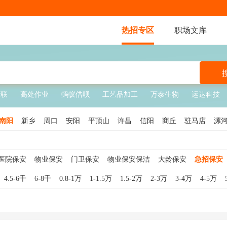
热招专区
职场文库
华联
高处作业
蚂蚁借呗
工艺品加工
万泰生物
运达科技
南阳
新乡
周口
安阳
平顶山
许昌
信阳
商丘
驻马店
漯
医院保安
物业保安
门卫保安
物业保安保洁
大龄保安
急招保安
临时保安
工厂保安
校园保安
夜班保安
地铁保安
秩序维护员
4.5-6千
6-8千
0.8-1万
1-1.5万
1.5-2万
2-3万
3-4万
4-5万