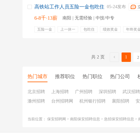
高铁站工作人员五险一金包吃住
05-24发布
6-8千·13薪
南阳 | 无需经验 | 中技/中专
五险一金
上一休一
包吃住
绩效奖金
年终奖
免费班车
定期体检
食宿
餐补
提供住宿
包食宿
过节费
五险一金
法定三薪
包吃住
带薪年假
共 2 页
1
2
热门城市
推荐职位
热门职位
热门公司
北京招聘
上海招聘
广州招聘
深圳招聘
武汉招聘
滁州招聘
台州招聘网
杭州银行招聘
襄阳招聘
安
当前位置：
保安招聘网
>
南阳保安招聘信息
>
急招保安招聘信息
>