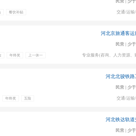
民营 | 少于
交通/运输
贴
餐饮补贴
二
包三餐
医疗保险
应急预案
安全管理制度
河北京旅通客运
民营 | 少于
专业服务(咨询、人力资源、
金
年终奖
上一休一
生育保险
养老保险
河北北骏铁路
民营 | 少于
交通/运输
年终奖
五险
品
住宿
养老保险
检票员
安全员
河北铁达轨道
民营 | 少于