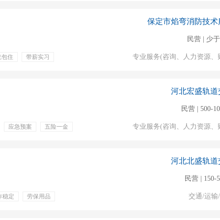
性探测
保定市焰弯消防技术
民营 | 少于
专业服务(咨询、人力资源、
吃包住
带薪实习
服装
通讯补贴
河北宏盛轨道
民营 | 500-1
专业服务(咨询、人力资源、
应急预案
五险一金
年终奖金
带薪年假
补充医疗保险
五险
河北北盛轨道
民营 | 150-
交通/运输
作稳定
劳保用品
费
生育保险
住宿