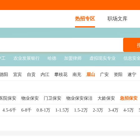
热招专区
职场文库
护工
农业发展银行
哈德
加盟律师
虚拟现实专业
信息安
德阳
宜宾
自贡
内江
攀枝花
南充
眉山
广安
资阳
遂宁
医院保安
物业保安
门卫保安
物业保安保洁
大龄保安
急招保安
临时保安
工厂保安
校园保安
夜班保安
地铁保安
秩序维护员
4.5-6千
6-8千
0.8-1万
1-1.5万
1.5-2万
2-3万
3-4万
4-5万