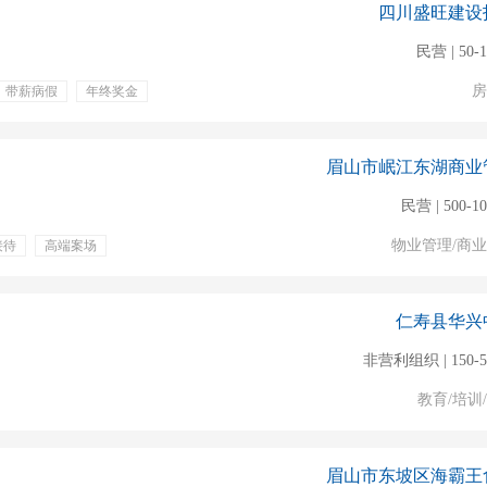
四川盛旺建设
民营 | 50-
房
带薪病假
年终奖金
秩序维护
消防证
保安员证
眉山市岷江东湖商业
民营 | 500-1
物业管理/商
接待
高端案场
仁寿县华兴
非营利组织 | 150-
教育/培训
眉山市东坡区海霸王