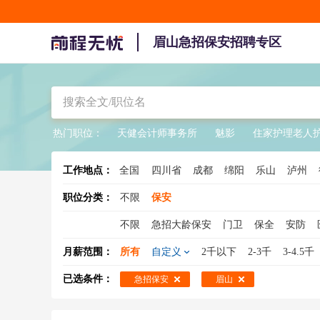
眉山急招保安招聘专区
热门职位：
天健会计师事务所
魅影
住家护理老人
工作地点：
全国
四川省
成都
绵阳
乐山
泸州
阿坝
凉山
职位分类：
不限
保安
不限
急招大龄保安
门卫
保全
安防
女保安
银行保安
临时工保安
学校保安
月薪范围：
所有
自定义
2千以下
2-3千
3-4.5千
写字楼保安
已选条件：
急招保安
眉山