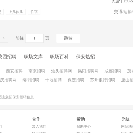
民营 | 150-
交通/运输
配
上几休几
住宿
养老保险
工伤保险
前往
页
跳转
校园招聘
职场文库
职场百科
保安热招
西安招聘
南京招聘
汕头招聘网
揭阳招聘网
成都招聘
茂
庆招聘网
绵阳招聘
十堰招聘
保定招聘
苏州银行招聘
唐山
眉山急招保安招聘信息
合作
帮助
导航
们
加入我们
帮助中心
网站地