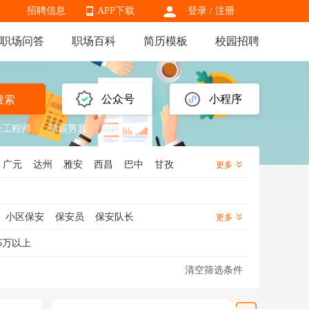
招聘信息
APP下载
登录
/
注册
职场问答
职场百科
简历模板
校园招聘
APP下载
公众号
小程序
搜索
全工程师
劲霸男装
驻场
广元
达州
雅安
西昌
巴中
甘孜
更多
小区保安
保安员
保安队长
更多
幼儿园保安
酒店保安
工地保安
5万以上
清空筛选条件