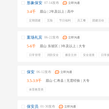
形象保安
07-14发布
立即沟通
3-4千
眉山 | 2年及以上 | 高中
定期团建
五险
节日福利
员工餐
团建活动
专业培训
包吃
有餐补
免费工作餐
交通补贴
安全巡逻
警校
突发事件处理
协调处理异常
案场礼宾
06-22发布
立即沟通
5-6千
眉山·东坡区 | 3年及以上 | 大专
日常管理
消防安全
播音主持
安全巡查
日常
退伍军人
航空服务
着装礼仪
保安
06-12发布
立即沟通
3.5-3.9千
眉山·仁寿县 | 无需经验 | 大专
体育教育类
保安员
01-30发布
立即沟通