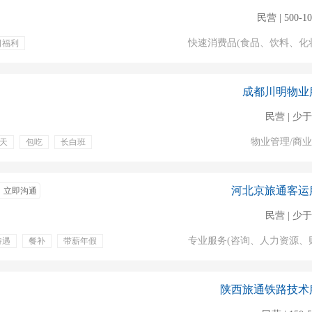
民营 | 500-1
快速消费品(食品、饮料、化
日福利
成都川明物业
民营 | 少于
物业管理/商
天
包吃
长白班
8小时
河北京旅通客运
立即沟通
民营 | 少于
专业服务(咨询、人力资源、
待遇
餐补
带薪年假
检
环境舒适
管吃住
陕西旅通铁路技术