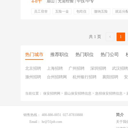
4-8千
眉山 | 无需经验 | 中技/中专
员工宿舍
五险一金
包吃住
缴纳五险
就近分
生育保险
失业保险
补助
培训
医疗保险
包吃包住
共 1 页
1
热门城市
推荐职位
热门职位
热门公司
北京招聘
上海招聘
广州招聘
深圳招聘
武汉招聘
滁州招聘
台州招聘网
杭州银行招聘
襄阳招聘
安
当前位置：
保安招聘网
>
眉山保安招聘信息
>
急招保安招聘信息
>
简介
销售热线：
400-886-0051 027-87810888
Email：
hr@51job.com
关于我