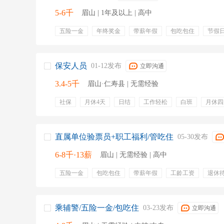
5-6千
眉山 | 1年及以上 | 高中
五险一金
年终奖金
带薪年假
包吃包住
节假
保安人员
01-12发布
立即沟通
3.4-5千
眉山·仁寿县 | 无需经验
社保
月休4天
日结
工作轻松
白班
月休四
包住
提供住宿
包吃包住
补贴
购买社保
直属单位验票员+职工福利/管吃住
05-30发布
6-8千·13薪
眉山 | 无需经验 | 高中
五险一金
包吃包住
带薪年假
工龄工资
退休
五险一金
定期团建
交通补贴
包住宿
年度体
法定节假
节假日
乘辅警/五险一金/包吃住
03-23发布
立即沟通