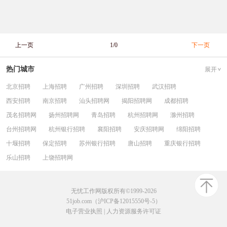
上一页
1/0
下一页
热门城市
展开
北京招聘
上海招聘
广州招聘
深圳招聘
武汉招聘
西安招聘
南京招聘
汕头招聘网
揭阳招聘网
成都招聘
茂名招聘网
扬州招聘网
青岛招聘
杭州招聘网
滁州招聘
台州招聘网
杭州银行招聘
襄阳招聘
安庆招聘网
绵阳招聘
十堰招聘
保定招聘
苏州银行招聘
唐山招聘
重庆银行招聘
乐山招聘
上饶招聘网
无忧工作网版权所有©1999-2026
51job.com（沪ICP备12015550号-5）
电子营业执照
|
人力资源服务许可证