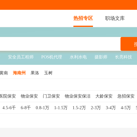
热招专区
职场文库
术
安全员工程师
POS机代理
水利水电
摄影师
长亮科技
黄南
海南州
果洛
玉树
医院保安
物业保安
门卫保安
物业保安保洁
大龄保安
急招保安
临时保安
工厂保安
校园保安
夜班保安
地铁保安
秩序维护员
4.5-6千
6-8千
0.8-1万
1-1.5万
1.5-2万
2-3万
3-4万
4-5万