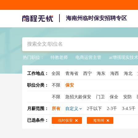
海南州临时保安招聘专区
热门职位：
特教老师
电商运营主管
ar增强现实技
工作地点：
全国
青海省
西宁
海东
海西
海北
职位分类：
不限
保安
不限
急招大龄保安
门卫
保全
安防
女保安
银行保安
临时工保安
学校保安
月薪范围：
所有
自定义
2千以下
2-3千
3-4.5千
写字楼保安
已选条件：
临时保安
海南州