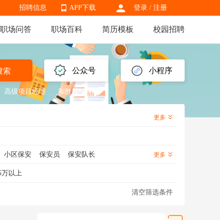
招聘信息
APP下载
登录
/
注册
职场问答
职场百科
简历模板
校园招聘
APP下载
公众号
小程序
搜索
高级项目经理
和胜股份
更多
小区保安
保安员
保安队长
更多
幼儿园保安
酒店保安
工地保安
5万以上
清空筛选条件