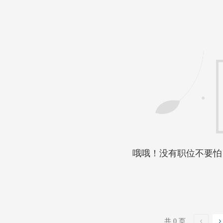
哦哦！没有职位不要怕
共 0 页