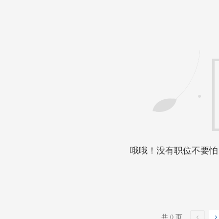
哦哦！没有职位不要怕
共 0 页