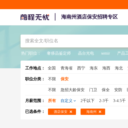
海南州酒店保安招聘专区
热门职位：
奢侈品鉴定师
晶台光电
semir
产品
工作地点：
全国
青海省
西宁
海东
海西
海北
职位分类：
不限
保安
不限
急招大龄保安
门卫
保全
安防
女保安
银行保安
临时工保安
学校保安
月薪范围：
所有
自定义
2千以下
2-3千
3-4.5千
写字楼保安
已选条件：
酒店保安
海南州