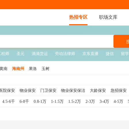
热招专区
职场文库
工程师
圣元
滴滴货运
劳动法律师
京东直播
捷信
留学
黄南
海南州
果洛
玉树
医院保安
物业保安
门卫保安
物业保安保洁
大龄保安
急招保安
临时保安
工厂保安
校园保安
夜班保安
地铁保安
秩序维护员
4.5-6千
6-8千
0.8-1万
1-1.5万
1.5-2万
2-3万
3-4万
4-5万