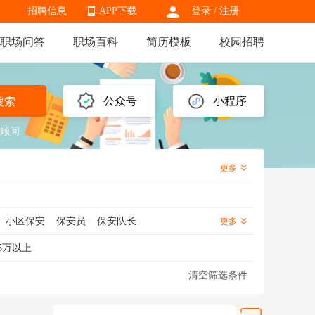
招聘信息
APP下载
登录
/
注册
职场问答
职场百科
简历模板
校园招聘
APP下载
公众号
小程序
搜索
顾问
更多
小区保安
保安员
保安队长
更多
幼儿园保安
酒店保安
工地保安
5万以上
清空筛选条件