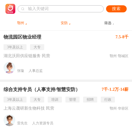
搜索
鄂州
安防
筛选
物流园区物业经理
7.5-8千
3年及以上
大专
湖北沃田供应链服务 民营
鄂州·鄂城区
张璇
人事总监
综合支持专员（人事支持/智慧安防）
7千-1.2万·14薪
3年及以上
大专
培训
管理
招聘
行政
上海云晟研新生物科技 民营
鄂州·华容区
雷先生
人力资源专员