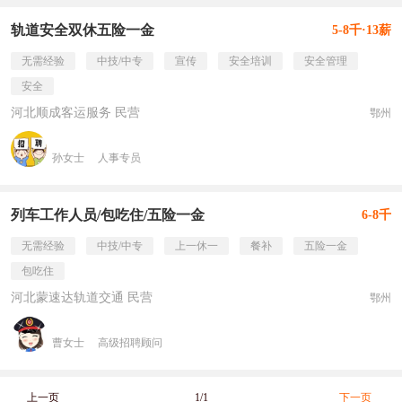
轨道安全双休五险一金
5-8千·13薪
无需经验
中技/中专
宣传
安全培训
安全管理
安全
河北顺成客运服务 民营
鄂州
孙女士
人事专员
列车工作人员/包吃住/五险一金
6-8千
无需经验
中技/中专
上一休一
餐补
五险一金
包吃住
河北蒙速达轨道交通 民营
鄂州
曹女士
高级招聘顾问
上一页
1/1
下一页