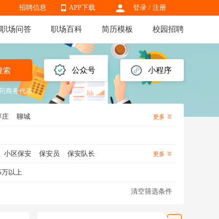
招聘信息
APP下载
登录
/
注册
职场问答
职场百科
简历模板
校园招聘
APP下载
公众号
小程序
搜索
药商务代表
枣庄
聊城
更多
小区保安
保安员
保安队长
更多
幼儿园保安
酒店保安
工地保安
5万以上
清空筛选条件