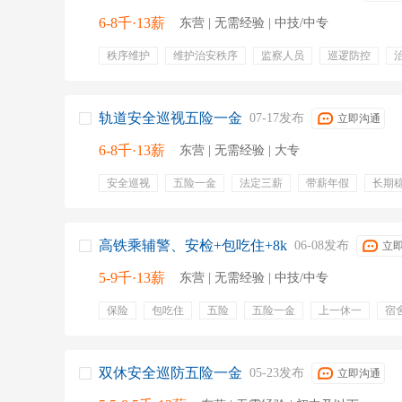
6-8千·13薪
东营 | 无需经验 | 中技/中专
秩序维护
维护治安秩序
监察人员
巡逻防控
现场处置
铁路
安保
安检
五险一金
绩效
定期体检
带薪年假
节日福利
员工旅游
周末
补充医疗保险
缴纳五险
包吃包住
工龄工资
轨道安全巡视五险一金
07-17发布
立即沟通
6-8千·13薪
东营 | 无需经验 | 大专
安全巡视
五险一金
法定三薪
带薪年假
长期
就近安置
五险一金
绩效奖金
年终奖金
定期
带薪年假
通讯补贴
交通补贴
免费班车
周末
弹性工作
培训
上一休一
包吃包住
高铁乘辅警、安检+包吃住+8k
06-08发布
立
5-9千·13薪
东营 | 无需经验 | 中技/中专
保险
包吃住
五险
五险一金
上一休一
宿
储备干部
全勤
提供食宿
培训
双休安全巡防五险一金
05-23发布
立即沟通