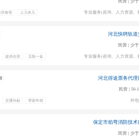
民营 | 少于
专业服务(咨询、人力资源、
提供食宿
上几休几
金
绩效奖金
福利
交通补贴
晋升空间
上一休一
河北快聘轨道
通
民营 | 少于
专业服务(咨询、人力资源、
提供住宿
五险一金
缴纳五险
包吃包住
医疗保险
河北得途票务代理
通
民营 | 50-
外包
交通补贴
带薪年假
包吃住
食宿
一
包吃包住
保定市焰弯消防技术
民营 | 少于