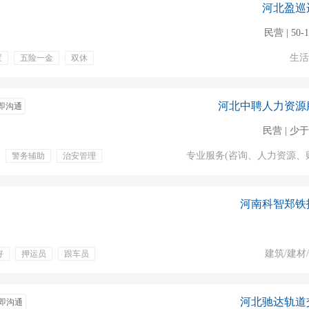
河北盈巡
民营 | 50-
生活
置
五险一金
双休
培训
定期体检
班车
补充医疗保险
河北中聘人力资源
即沟通
民营 | 少于
专业服务(咨询、人力资源、
警务辅助
治安管理
上一休一
年终奖
工伤保险
养老保险
河南科智郑铁
建筑/建材
好
押运员
跟车员
河北驰达轨道
即沟通