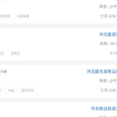
民营 | 少于
交通/运输
治安巡查
治安检查
奖金
年终奖金
双休
免费班车
就近安排
国企
河北盈巡
民营 | 50-
生活
稳定
包吃住
体检
餐饮补贴
双休
补充医疗保险
河北疆无崖客运
即沟通
民营 | 少于
交通/运输
舍
补贴
晋升空间
河北铁达轨道