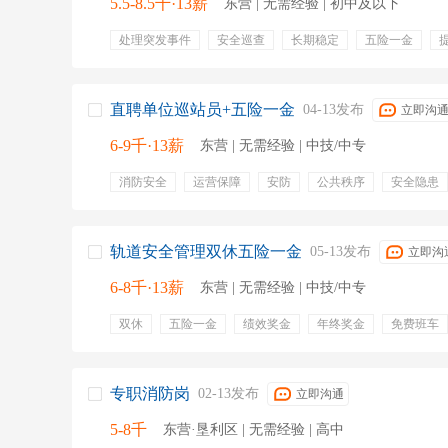
5.5-8.5千·13薪
东营 | 无需经验 | 初中及以下
处理突发事件
安全巡查
长期稳定
五险一金
双休
退休待遇
带薪年假
节假日三薪
五险一
年终奖金
定期体检
餐饮补贴
带薪年假
节日
弹性工作
双休
培训
包吃包住
长期稳定
直聘单位巡站员+五险一金
04-13发布
立即沟
6-9千·13薪
东营 | 无需经验 | 中技/中专
消防安全
运营保障
安防
公共秩序
安全隐患
奖金
员工宿舍
年终奖
就近分配
包吃住
过节费
生育保险
失业保险
住宿
劳保用品
轨道安全管理双休五险一金
05-13发布
立即沟
6-8千·13薪
东营 | 无需经验 | 中技/中专
双休
五险一金
绩效奖金
年终奖金
免费班车
节日福利
包住宿
定期体检
培训
上一休一
安全管理
安全培训
安全员
安全巡查
上一休
带薪年休假
专职消防岗
02-13发布
立即沟通
5-8千
东营·垦利区 | 无需经验 | 高中