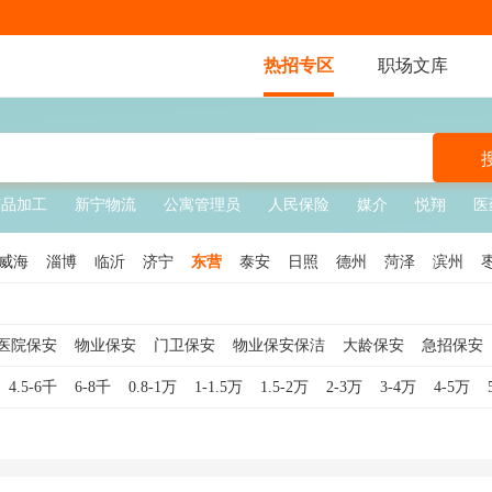
热招专区
职场文库
艺品加工
新宁物流
公寓管理员
人民保险
媒介
悦翔
医
威海
淄博
临沂
济宁
东营
泰安
日照
德州
菏泽
滨州
医院保安
物业保安
门卫保安
物业保安保洁
大龄保安
急招保安
临时保安
工厂保安
校园保安
夜班保安
地铁保安
秩序维护员
4.5-6千
6-8千
0.8-1万
1-1.5万
1.5-2万
2-3万
3-4万
4-5万