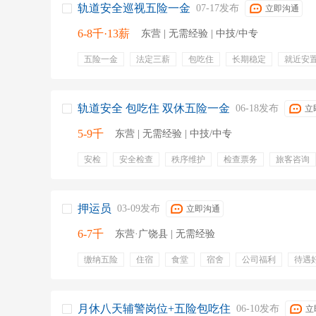
轨道安全巡视五险一金
07-17发布
立即沟通
6-8千·13薪
东营 | 无需经验 | 中技/中专
五险一金
法定三薪
包吃住
长期稳定
就近安
系统培训
上一休一
绩效奖金
年终奖金
专业
餐饮补贴
节日福利
带薪年假
交通补贴
免费
节假日
轨道安全 包吃住 双休五险一金
06-18发布
立
5-9千
东营 | 无需经验 | 中技/中专
安检
安全检查
秩序维护
检查票务
旅客咨询
治安巡查
人员检查
突发事件处理
奖金
双休
缴纳五险
员工宿舍
包吃住
住宿
医疗保险
失业保险
生育保险
过节费
劳保用品
押运员
03-09发布
立即沟通
6-7千
东营·广饶县 | 无需经验
缴纳五险
住宿
食堂
宿舍
公司福利
待遇
月休八天辅警岗位+五险包吃住
06-10发布
立