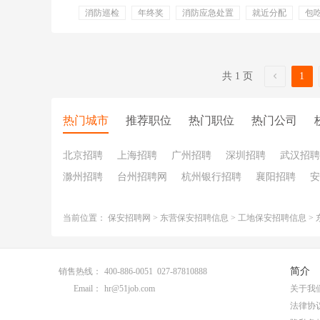
消防巡检
年终奖
消防应急处置
就近分配
包
安保
年终奖金
五险
包吃
包住
五险一金
专业培训
晋升机制
食宿
提供食宿
培训
共 1 页
1
热门城市
推荐职位
热门职位
热门公司
北京招聘
上海招聘
广州招聘
深圳招聘
武汉招聘
滁州招聘
台州招聘网
杭州银行招聘
襄阳招聘
安
当前位置：
保安招聘网
>
东营保安招聘信息
>
工地保安招聘信息
>
简介
销售热线：
400-886-0051 027-87810888
Email：
hr@51job.com
关于我
法律协