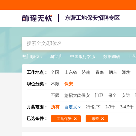
东营工地保安招聘专区
热门职位：
淘宝店
中国银行客服
数据调研
工
工作地点：
全国
山东省
济南
青岛
烟台
潍坊
职位分类：
不限
保安
不限
急招大龄保安
门卫
保全
安防
女保安
银行保安
临时工保安
学校保安
月薪范围：
所有
自定义
2千以下
2-3千
3-4.5千
写字楼保安
已选条件：
工地保安
东营