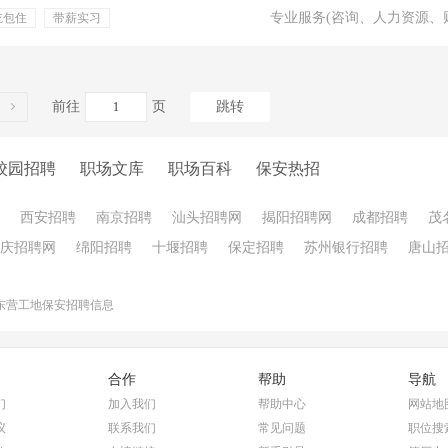
专业服务(咨询、人力资源、
吃包住
带薪实习
服装
通讯补贴
前往
页
跳转
校园招聘
职场文库
职场百科
保安热招
西安招聘
南京招聘
汕头招聘网
揭阳招聘网
成都招聘
茂
庆招聘网
绵阳招聘
十堰招聘
保定招聘
苏州银行招聘
唐山
东营工地保安招聘信息
合作
帮助
导航
们
加入我们
帮助中心
网站地
议
联系我们
常见问题
职位搜