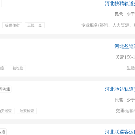
河北快聘轨道
通
民营 | 少于
专业服务(咨询、人力资源、
提供住宿
五险一金
缴纳五险
包吃包住
医疗保险
河北盈巡
民营 | 50-
生活
稳定
包吃住
体检
餐饮补贴
双休
补充医疗保险
河北驰达轨道
即沟通
民营 | 少于
交通/运输
治安巡查
治安检查
奖金
年终奖金
双休
免费班车
就近安排
国企
河北联巡客运
沟通