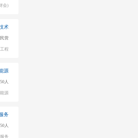
财会)
技术
民营
/工程
能源
50人
能源
服务
150人
服务