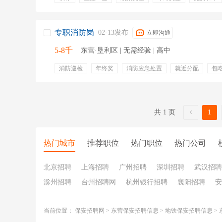
节日福利
包住宿
定期体检
培训
上一休一
安全管理
安全培训
安全员
安全巡查
上一休
带薪年休假
专职消防岗
02-13发布
立即沟通
5-8千
东营·垦利区 | 无需经验 | 高中
消防巡检
年终奖
消防应急处置
就近分配
包
安保
年终奖金
五险
包吃
包住
五险一金
专业培训
晋升机制
食宿
提供食宿
培训
共 1 页
1
热门城市
推荐职位
热门职位
热门公司
北京招聘
上海招聘
广州招聘
深圳招聘
武汉招聘
滁州招聘
台州招聘网
杭州银行招聘
襄阳招聘
安
当前位置：
保安招聘网
>
东营保安招聘信息
>
地铁保安招聘信息
>