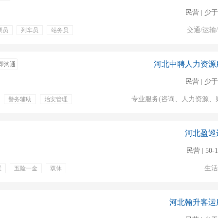
民营 | 少于
交通/运输
票员
列车员
站务员
餐饮补贴
年终奖金
年假
高温补贴
河北中聘人力资源
即沟通
民营 | 少于
专业服务(咨询、人力资源、
警务辅助
治安管理
上一休一
年终奖
工伤保险
养老保险
河北盈巡
民营 | 50-
生活
置
五险一金
双休
培训
定期体检
班车
补充医疗保险
河北翰升客运