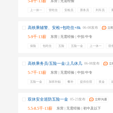
5-8千·13薪
东营 | 无需经验
上一休一
管吃住
安检员
票务员
列车员
高铁
系统培训
五险一金
缴纳五险
年终奖金
专业培训
带薪年假
员工旅游
培训
包食宿
晋升通道
工作稳定
高铁乘辅警、安检+包吃住+8k
06-08发布
立
5-9千·13薪
东营 | 无需经验 | 中技/中专
保险
包吃住
五险
五险一金
上一休一
宿
储备干部
全勤
提供食宿
培训
高铁乘务员/五险一金/上几休几
06-08发布
立
5-7千·13薪
东营 | 无需经验 | 中技/中专
五险一金
加班补贴
餐补
提供住宿
奖金
员工宿舍
上一休一
年终奖
过节费
就近安排
失业保险
安全管理
检票
引导
检查票务
乘辅警
接触网
上下车
双休安全巡防五险一金
05-23发布
立即沟通
5.5-8.5千·13薪
东营 | 无需经验 | 初中及以下