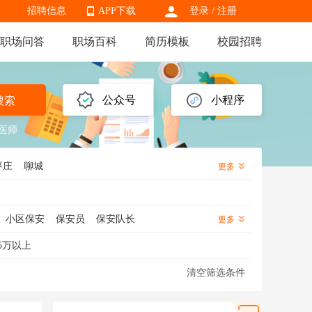
招聘信息
APP下载
登录
/
注册
职场问答
职场百科
简历模板
校园招聘
APP下载
公众号
小程序
搜索
医师
枣庄
聊城
更多
小区保安
保安员
保安队长
更多
幼儿园保安
酒店保安
工地保安
5万以上
清空筛选条件