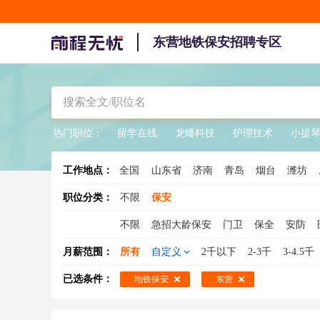
东营地铁保安招聘专区
热门职位：
留学在线
龙蟠科技
护理技术
小提
工作地点：
全国
山东省
济南
青岛
烟台
潍坊
职位分类：
不限
保安
不限
急招大龄保安
门卫
保全
安防
女保安
银行保安
临时工保安
学校保安
月薪范围：
所有
自定义
2千以下
2-3千
3-4.5千
写字楼保安
已选条件：
地铁保安
东营