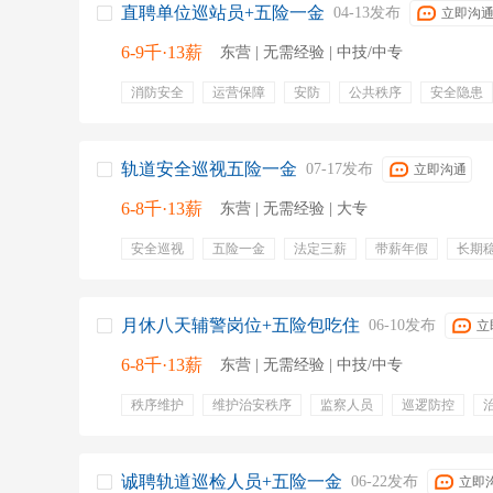
直聘单位巡站员+五险一金
04-13发布
立即沟
6-9千·13薪
东营 | 无需经验 | 中技/中专
消防安全
运营保障
安防
公共秩序
安全隐患
奖金
员工宿舍
年终奖
就近分配
包吃住
过节费
生育保险
失业保险
住宿
劳保用品
轨道安全巡视五险一金
07-17发布
立即沟通
6-8千·13薪
东营 | 无需经验 | 大专
安全巡视
五险一金
法定三薪
带薪年假
长期
就近安置
五险一金
绩效奖金
年终奖金
定期
带薪年假
通讯补贴
交通补贴
免费班车
周末
弹性工作
培训
上一休一
包吃包住
月休八天辅警岗位+五险包吃住
06-10发布
立
6-8千·13薪
东营 | 无需经验 | 中技/中专
秩序维护
维护治安秩序
监察人员
巡逻防控
现场处置
铁路
安保
安检
五险一金
绩效
定期体检
带薪年假
节日福利
员工旅游
周末
补充医疗保险
缴纳五险
包吃包住
工龄工资
诚聘轨道巡检人员+五险一金
06-22发布
立即