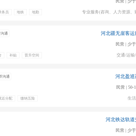
民营 | 少于
专业服务(咨询、人力资源、
乘务员
地铁
地勤
餐饮补贴
绩效奖金
管吃住
提供食宿
河北疆无崖客运
即沟通
民营 | 少于
交通/运输
舍
补贴
晋升空间
河北盈巡
即沟通
民营 | 50-
生活
就近分配
缴纳五险
养老保险
生育保险
安检
乘务
认座
河北铁达轨道
民营 | 少于