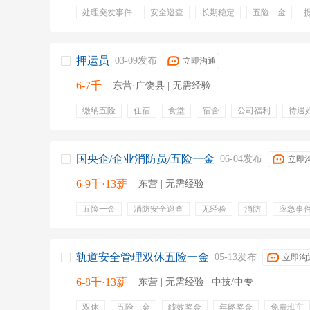
处理突发事件
安全巡查
长期稳定
五险一金
双休
退休待遇
带薪年假
节假日三薪
五险一
年终奖金
定期体检
餐饮补贴
带薪年假
节日
弹性工作
双休
培训
包吃包住
长期稳定
押运员
03-09发布
立即沟通
6-7千
东营·广饶县 | 无需经验
缴纳五险
住宿
食堂
宿舍
公司福利
待遇
国央企/企业消防员/五险一金
06-04发布
立即
6-9千·13薪
东营 | 无需经验
五险一金
消防安全巡查
无经验
消防
应急事
消防安全管理
隐患排查
包食宿
绩效奖金
年
员工旅游
交通补贴
五险一金
节日福利
通讯
带薪年假
培训
央企
包吃住
高温补贴
服
轨道安全管理双休五险一金
05-13发布
立即沟
6-8千·13薪
东营 | 无需经验 | 中技/中专
双休
五险一金
绩效奖金
年终奖金
免费班车