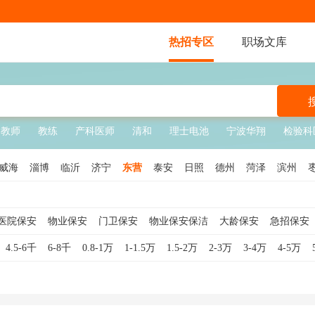
热招专区
职场文库
琴教师
教练
产科医师
清和
理士电池
宁波华翔
检验科
威海
淄博
临沂
济宁
东营
泰安
日照
德州
菏泽
滨州
医院保安
物业保安
门卫保安
物业保安保洁
大龄保安
急招保安
临时保安
工厂保安
校园保安
夜班保安
地铁保安
秩序维护员
4.5-6千
6-8千
0.8-1万
1-1.5万
1.5-2万
2-3万
3-4万
4-5万