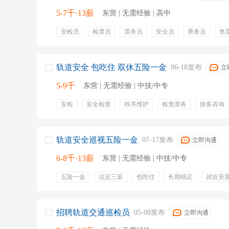
5-7千·13薪
东营 | 无需经验 | 高中
安检员
检票员
票务员
安全员
乘务员
售
乘辅警
巡视员
五险一金
包吃住
上一休一
绩效奖金
专业培训
交通补贴
节日福利
带薪
弹性工作
五险
食宿
包食宿
轨道安全 包吃住 双休五险一金
06-18发布
立
5-9千
东营 | 无需经验 | 中技/中专
安检
安全检查
秩序维护
检查票务
旅客咨询
治安巡查
人员检查
突发事件处理
奖金
双休
缴纳五险
员工宿舍
包吃住
住宿
医疗保险
失业保险
生育保险
过节费
劳保用品
轨道安全巡视五险一金
07-17发布
立即沟通
6-8千·13薪
东营 | 无需经验 | 中技/中专
五险一金
法定三薪
包吃住
长期稳定
就近安
系统培训
上一休一
绩效奖金
年终奖金
专业
餐饮补贴
节日福利
带薪年假
交通补贴
免费
节假日
招聘轨道交通巡检员
05-08发布
立即沟通