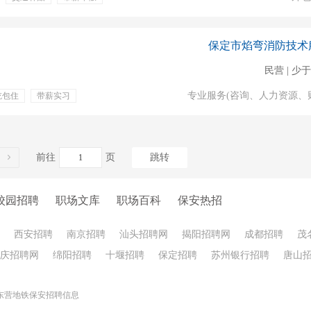
包吃住
食宿
一
包吃包住
保定市焰弯消防技术
民营 | 少于
专业服务(咨询、人力资源、
吃包住
带薪实习
服装
通讯补贴
前往
页
跳转
校园招聘
职场文库
职场百科
保安热招
西安招聘
南京招聘
汕头招聘网
揭阳招聘网
成都招聘
茂
庆招聘网
绵阳招聘
十堰招聘
保定招聘
苏州银行招聘
唐山
东营地铁保安招聘信息