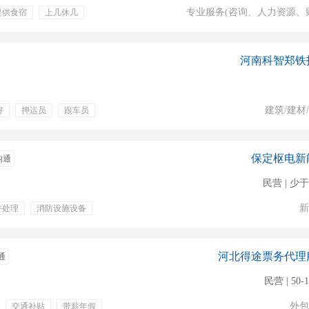
专业服务(咨询、人力资源、
提供食宿
上几休几
金
绩效奖金
福利
交通补贴
晋升空间
上一休一
河南科智郑铁
建筑/建材
好
押运员
跟车员
保定枢电新
沟通
民营 | 少于
新
件处理
消防设施设备
终奖金
定期体检
补贴
专业培训
装
河北得途票务代理
通
民营 | 50-
外包
交通补贴
带薪年假