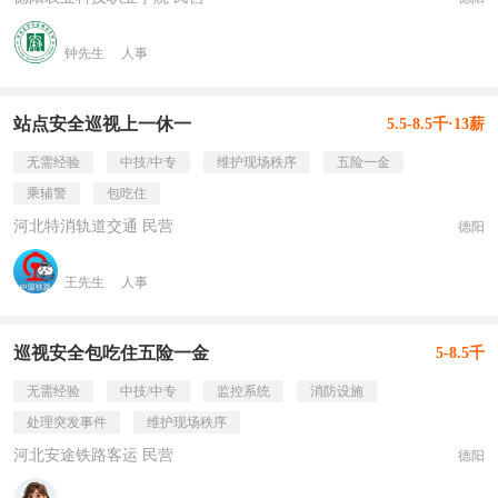
钟先生
人事
站点安全巡视上一休一
5.5-8.5千·13薪
无需经验
中技/中专
维护现场秩序
五险一金
乘辅警
包吃住
河北特消轨道交通 民营
德阳
王先生
人事
巡视安全包吃住五险一金
5-8.5千
无需经验
中技/中专
监控系统
消防设施
处理突发事件
维护现场秩序
河北安途铁路客运 民营
德阳