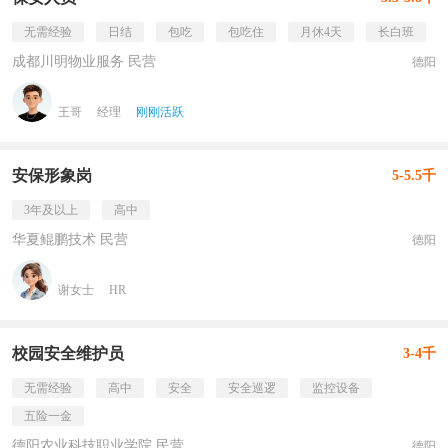
无需经验
日结
包吃
包吃住
月休4天
长白班
成都川明物业服务 民营
德阳
王哥
经理
刚刚活跃
安保形象岗
5-5.5千
3年及以上
高中
华夏鲲鹏技术 民营
德阳
谢女士
HR
校园安全维护员
3-4千
无需经验
高中
安全
安全巡逻
监控设备
五险一金
德阳农业科技职业学院 民营
德阳