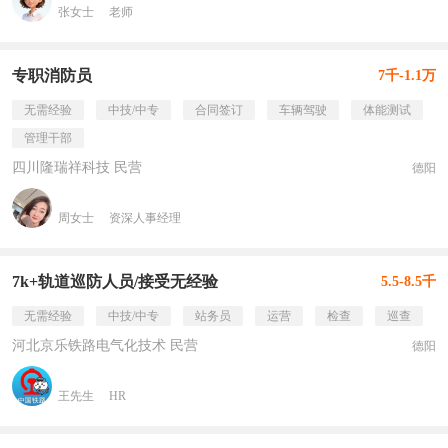
张女士
老师
专职消防员
7千-1.1万
无需经验
中技/中专
合同签订
车辆驾驶
体能测试
管理干部
四川隆瑞祥科技 民营
德阳
周女士
资深人事经理
7k+轨道巡防人员/接受无经验
5.5-8.5千
无需经验
中技/中专
站务员
运营
检查
巡查
河北京乐铁路电气化技术 民营
德阳
王先生
HR