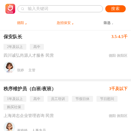
搜索
德阳
急招保安
筛选
保安队长
3.5-4.5千
2年及以上
高中
四川诚弘尚源人才服务 民营
德阳·旌阳区
张婷
主管
秩序维护员（白班/夜班）
3千及以下
1年及以上
高中
员工培训
节假日休
节日慰问
购买社保
上海涛志企业管理咨询 民营
德阳·旌阳区
谢婷婷
人事专员