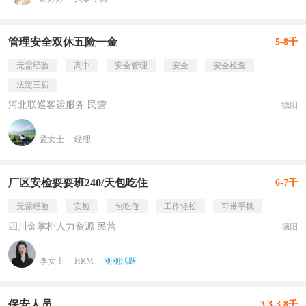
管理安全双休五险一金
5-8千
无需经验
高中
安全管理
安全
安全检查
法定三薪
河北联巡客运服务 民营
德阳
孟女士
经理
厂区安检耍耍班240/天包吃住
6-7千
无需经验
安检
包吃住
工作轻松
可带手机
四川金掌柜人力资源 民营
德阳
李女士
HRM
刚刚活跃
保安人员
3.3-3.8千