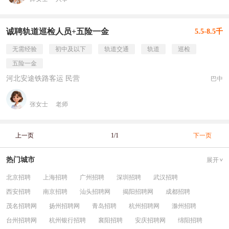
诚聘轨道巡检人员+五险一金
5.5-8.5千
无需经验
初中及以下
轨道交通
轨道
巡检
五险一金
河北安途铁路客运 民营
巴中
张女士
老师
上一页
1/1
下一页
热门城市
展开
北京招聘
上海招聘
广州招聘
深圳招聘
武汉招聘
西安招聘
南京招聘
汕头招聘网
揭阳招聘网
成都招聘
茂名招聘网
扬州招聘网
青岛招聘
杭州招聘网
滁州招聘
台州招聘网
杭州银行招聘
襄阳招聘
安庆招聘网
绵阳招聘