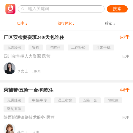
搜索
巴中
银行保安
筛选
厂区安检耍耍班240/天包吃住
6-7千
无需经验
安检
包吃住
工作轻松
可带手机
四川金掌柜人力资源 民营
巴中
李女士
HRM
乘辅警/五险一金/包吃住
4-8千
无需经验
中技/中专
员工宿舍
五险一金
包吃住
缴纳五险
陕西旅通铁路技术服务 民营
巴中
薛女士
人事